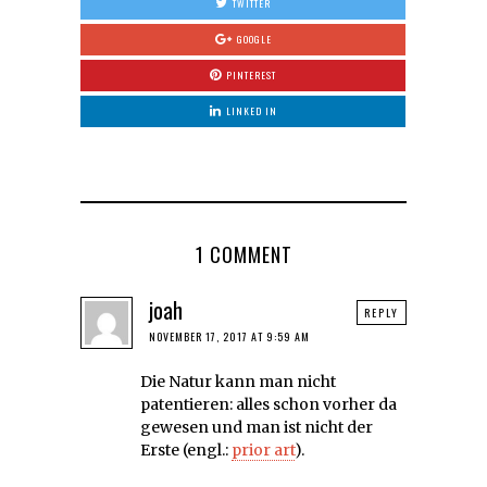
TWITTER
GOOGLE
PINTEREST
LINKED IN
1 COMMENT
joah
REPLY
NOVEMBER 17, 2017 AT 9:59 AM
Die Natur kann man nicht
patentieren: alles schon vorher da
gewesen und man ist nicht der
Erste (engl.:
prior art
).