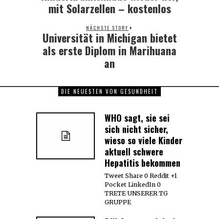
mit Solarzellen – kostenlos
NÄCHSTE STORY
Universität in Michigan bietet
Next
post:
als erste Diplom in Marihuana
an
DIE NEUESTEN VON GESUNDHEIT
WHO sagt, sie sei
sich nicht sicher,
wieso so viele Kinder
aktuell schwere
Hepatitis bekommen
Tweet Share 0 Reddit +1
Pocket LinkedIn 0
TRETE UNSERER TG
GRUPPE