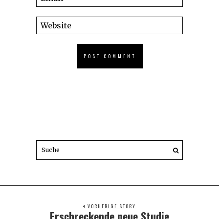
VORHERIGE STORY
Erschreckende neue Studie
Previous