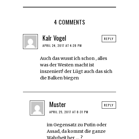
4 COMMENTS
Kalr Vogel
REPLY
APRIL 24, 2017 AT 4:28 PM
Auch das wusst ich schon , alles
was der Westen macht ist
inszeniert! der Lügt auch das sich
die Balken biegen
Muster
REPLY
APRIL 25, 2017 AT 8:31 PM
im Gegensatz zu Putin oder
Assad, da kommt die ganze
Wahrheit her … ?