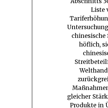
Abschnitts 3
Liste
Tariferhöhun
Untersuchunge
chinesische 
höflich, s
chinesis
Streitbete
Welthand
zurückgre
Maßnahmen 
gleicher Stär
Produkte in