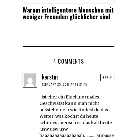
Warum intelligentere Menschen mit
weniger Freunden glücklicher sind
4 COMMENTS
kerstin
REPLY
FEBRUARY 23, 2017 AT 12:21 PM
-ist eher ein Fluch,normales
Geschwätzt kann man nicht
ausstehen-z.b wie findest du das
Wetter ,was kochst du heute
schönes .mensch ist das kalt heute
,usw usw usw
bääääääääääääääääh………..anpassen