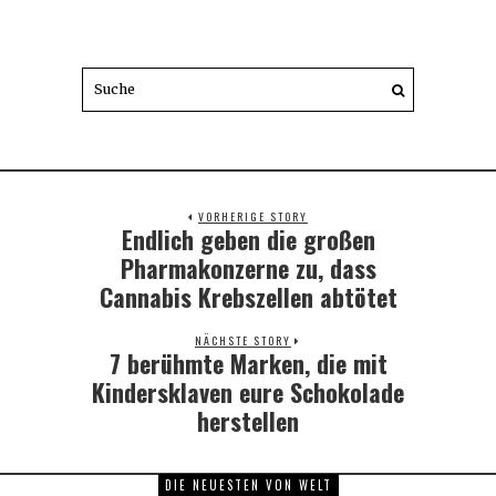
VORHERIGE STORY
Endlich geben die großen
Previous
post:
Pharmakonzerne zu, dass
Cannabis Krebszellen abtötet
NÄCHSTE STORY
7 berühmte Marken, die mit
Next
post:
Kindersklaven eure Schokolade
herstellen
DIE NEUESTEN VON WELT