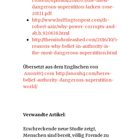
content/uploads/2014/05/the-most-
dangerous-superstition-larken-rose-
20111.pdf
http://www.huffingtonpost.com/dr-
robert-aziz/why-power-corrupts-and-
ab_b_920638.html
http://themindunleashed.com/2016/10/5-
reasons-why-belief-in-authority-is-
the-most-dangerous-superstition.html
Übersetzt aus dem Englischen von
AnonHQ.com
http://anonhq.com/heres-
belief-authority-dangerous-superstition-
world/
Verwandte Artikel:
Erschreckende neue Studie zeigt,
Menschen sind bereit, völlig Fremde zu