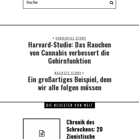
VORHERIGE STORY
Harvard-Studie: Das Rauchen
Previous
post:
von Cannabis verbessert die
Gehirnfunktion
NÄCHSTE STORY
Ein großartiges Beispiel, dem
Next
post:
wir alle folgen müssen
DIE NEUESTEN VON WELT
Chronik des
Schreckens: 20
Zionistische