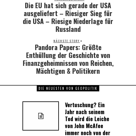
Die EU hat sich gerade der USA
Previous
post:
ausgeliefert – Riesiger Sieg für
die USA – Riesige Niederlage für
Russland
NÄCHSTE STORY
Pandora Papers: Größte
Next
post:
Enthüllung der Geschichte von
Finanzgeheimnissen von Reichen,
Mächtigen & Politikern
DIE NEUESTEN VON GEOPOLITIK
Vertuschung? Ein
Jahr nach seinem
Tod wird die Leiche
von John McAfee
immer noch von der