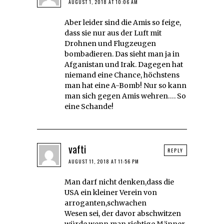
AUGUST 1, 2018 AT 10:06 AM
Aber leider sind die Amis so feige,
dass sie nur aus der Luft mit
Drohnen und Flugzeugen
bombadieren. Das sieht man ja in
Afganistan und Irak. Dagegen hat
niemand eine Chance, höchstens
man hat eine A-Bomb! Nur so kann
man sich gegen Amis wehren…. So
eine Schande!
vafti
REPLY
AUGUST 11, 2018 AT 11:56 PM
Man darf nicht denken,dass die
USA ein kleiner Verein von
arroganten,schwachen
Wesen sei, der davor abschwitzen
würde,wenn man richtige Männer