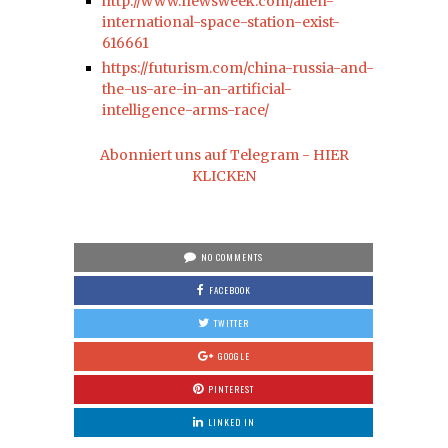
http://www.newsweek.com/alien-
international-space-station-exist-
616661
https://futurism.com/china-russia-and-
the-us-are-in-an-artificial-
intelligence-arms-race/
Abonniert uns auf Telegram - HIER
KLICKEN
NO COMMENTS
FACEBOOK
TWITTER
GOOGLE
PINTEREST
LINKED IN