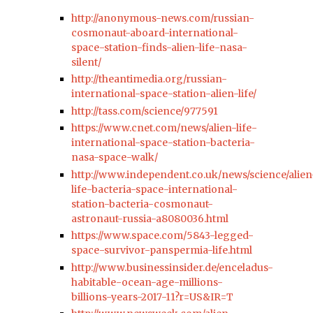
http://anonymous-news.com/russian-
cosmonaut-aboard-international-
space-station-finds-alien-life-nasa-
silent/
http://theantimedia.org/russian-
international-space-station-alien-life/
http://tass.com/science/977591
https://www.cnet.com/news/alien-life-
international-space-station-bacteria-
nasa-space-walk/
http://www.independent.co.uk/news/science/alien
life-bacteria-space-international-
station-bacteria-cosmonaut-
astronaut-russia-a8080036.html
https://www.space.com/5843-legged-
space-survivor-panspermia-life.html
http://www.businessinsider.de/enceladus-
habitable-ocean-age-millions-
billions-years-2017-11?r=US&IR=T