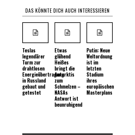
DAS KÖNNTE DICH AUCH INTERESSIEREN
Teslas
Etwas
Putin: Neue
legendärer
glühend
Weltordnung
Turm zur
Heißes
ist im
drahtlosen
bringt die
letzten
Energieübertragung
Antarktis
Stadium
in Russland
zum
ihres
gebaut und
Schmelzen –
europäischen
getestet
NASAs
Masterplans
Antwort ist
beunruhigend