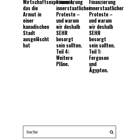
Wirtschaftsexperiment,
Finanzierung
Finanzierung
das die
innerstaatlicher
innerstaatlicher
Armut in
Proteste –
Proteste –
einer
und warum
und warum
kanadischen
wir deshalb
wir deshalb
Stadt
SEHR
SEHR
ausgelöscht
besorgt
besorgt
hat
sein sollten.
sein sollten.
Teil 4:
Teil 1:
Weitere
Ferguson
Pläne.
und
Ägypten.