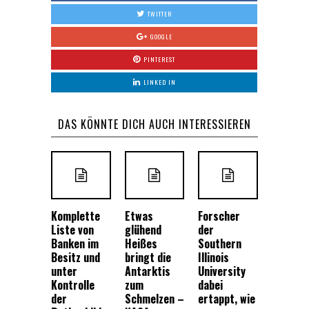
TWITTER
GOOGLE
PINTEREST
LINKED IN
DAS KÖNNTE DICH AUCH INTERESSIEREN
Komplette
Etwas
Forscher
Liste von
glühend
der
Banken im
Heißes
Southern
Besitz und
bringt die
Illinois
unter
Antarktis
University
Kontrolle
zum
dabei
der
Schmelzen –
ertappt, wie