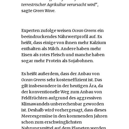
terrestrischer Agrikultur verursacht wird“
,
sagte
Green Wave
.
Experten zufolge weisen
Ocean Greens
ein
beeindruckendes Nährwertprofil auf. Es
heißt, dass einige von ihnen mehr Kalzium
enthalten als Milch. Andere haben mehr
Eisen als rotes Fleisch und manche haben
sogar mehr Protein als Sojabohnen.
Es heißt außerdem, dass der Anbau von
Ocean Greens
sehr kosteneffizient ist. Das
gilt insbesondere in der heutigen Ära, da
der konventionelle Weg zum Anbau von
Feldfrüchten aufgrund des aggressiven
Klimawandels unberechenbar geworden
ist. Deshalb wird vorhergesagt, dass dieses
Meeresgemüse in den kommenden Jahren
schon zum erschwinglichsten
Nahrungsmittel auf dem Planeten werden