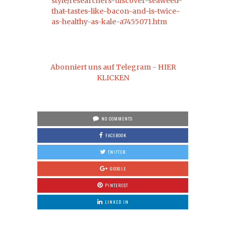
style/researchers-discover-seaweed-
that-tastes-like-bacon-and-is-twice-
as-healthy-as-kale-a7455071.htm
Abonniert uns auf Telegram - HIER
KLICKEN
NO COMMENTS
FACEBOOK
TWITTER
GOOGLE
PINTEREST
LINKED IN