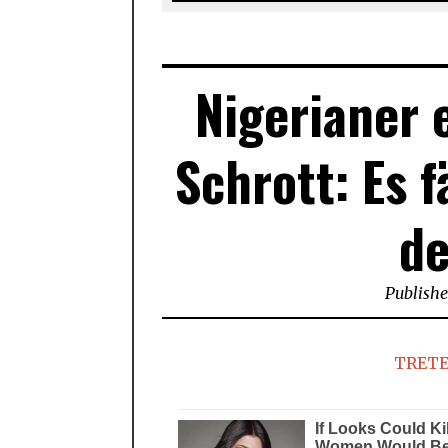
Nigerianer 
Schrott: Es 
d
Publish
TRETE