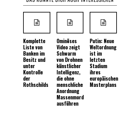
Komplette
Ominöses
Putin: Neue
Liste von
Video zeigt
Weltordnung
Banken im
Schwarm
ist im
Besitz und
von Drohnen
letzten
unter
künstlicher
Stadium
Kontrolle
Intelligenz,
ihres
der
die ohne
europäischen
Rothschilds
menschliche
Masterplans
Anordnung
Massenmord
ausführen