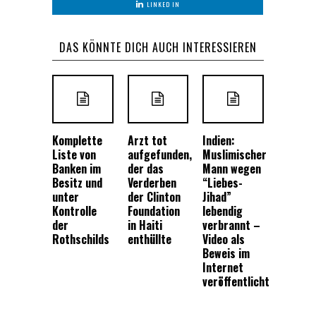
LINKED IN
DAS KÖNNTE DICH AUCH INTERESSIEREN
Komplette
Arzt tot
Indien:
Liste von
aufgefunden,
Muslimischer
Banken im
der das
Mann wegen
Besitz und
Verderben
“Liebes-
unter
der Clinton
Jihad”
Kontrolle
Foundation
lebendig
der
in Haiti
verbrannt –
Rothschilds
enthüllte
Video als
Beweis im
Internet
veröffentlicht