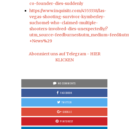
co-founder-dies-suddenly
https://www.inquisitr.com/4553338/las-
vegas-shooting-survivor-kymberley-
suchomel-who-claimed-multiple-
shooters-involved-dies-unexpectedly/?
utm_source=feedburner&utm_medium=feed&ut
+News%29
Abonniert uns auf Telegram - HIER
KLICKEN
NO COMMENTS
FACEBOOK
TWITTER
GOOGLE
PINTEREST