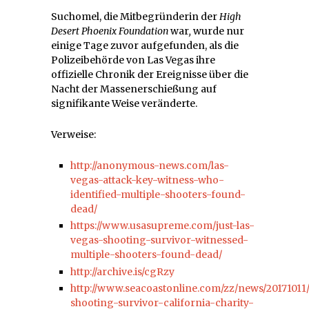
Suchomel, die Mitbegründerin der
High
Desert Phoenix Foundation
war
,
wurde nur
einige Tage zuvor aufgefunden, als die
Polizeibehörde von Las Vegas ihre
offizielle Chronik der Ereignisse über die
Nacht der Massenerschießung auf
signifikante Weise veränderte.
Verweise:
http://anonymous-news.com/las-
vegas-attack-key-witness-who-
identified-multiple-shooters-found-
dead/
https://www.usasupreme.com/just-las-
vegas-shooting-survivor-witnessed-
multiple-shooters-found-dead/
http://archive.is/cgRzy
http://www.seacoastonline.com/zz/news/20171011
shooting-survivor-california-charity-