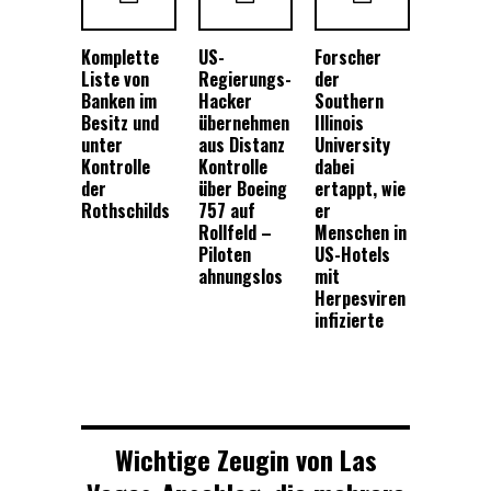
Komplette
US-
Forscher
Liste von
Regierungs-
der
Banken im
Hacker
Southern
Besitz und
übernehmen
Illinois
unter
aus Distanz
University
Kontrolle
Kontrolle
dabei
der
über Boeing
ertappt, wie
Rothschilds
757 auf
er
Rollfeld –
Menschen in
Piloten
US-Hotels
ahnungslos
mit
Herpesviren
infizierte
Wichtige Zeugin von Las