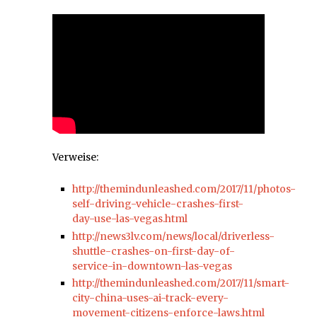
Verweise:
http://themindunleashed.com/2017/11/photos-
self-driving-vehicle-crashes-first-
day-use-las-vegas.html
http://news3lv.com/news/local/driverless-
shuttle-crashes-on-first-day-of-
service-in-downtown-las-vegas
http://themindunleashed.com/2017/11/smart-
city-china-uses-ai-track-every-
movement-citizens-enforce-laws.html