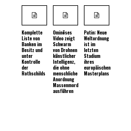
Komplette
Ominöses
Putin: Neue
Liste von
Video zeigt
Weltordnung
Banken im
Schwarm
ist im
Besitz und
von Drohnen
letzten
unter
künstlicher
Stadium
Kontrolle
Intelligenz,
ihres
der
die ohne
europäischen
Rothschilds
menschliche
Masterplans
Anordnung
Massenmord
ausführen