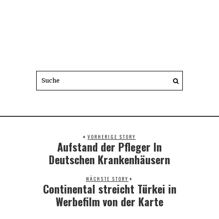
VORHERIGE STORY
Aufstand der Pfleger In
Previous
post:
Deutschen Krankenhäusern
NÄCHSTE STORY
Continental streicht Türkei in
Next
post:
Werbefilm von der Karte