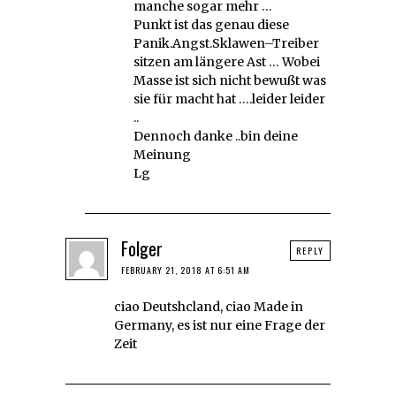
manche sogar mehr …
Punkt ist das genau diese
Panik.Angst.Sklawen–Treiber
sitzen am längere Ast … Wobei
Masse ist sich nicht bewußt was
sie für macht hat ….leider leider
..
Dennoch danke ..bin deine
Meinung
Lg
Folger
REPLY
FEBRUARY 21, 2018 AT 6:51 AM
ciao Deutshcland, ciao Made in
Germany, es ist nur eine Frage der
Zeit