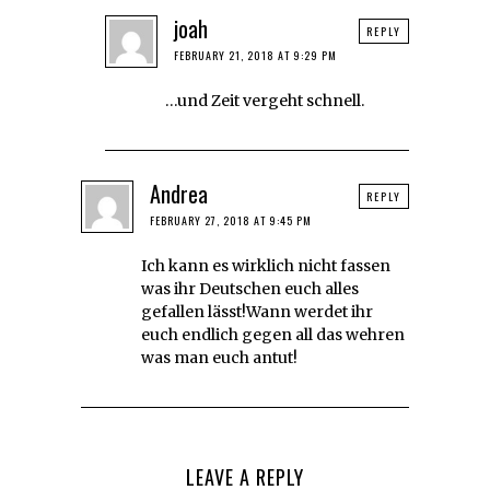
joah
REPLY
FEBRUARY 21, 2018 AT 9:29 PM
…und Zeit vergeht schnell.
Andrea
REPLY
FEBRUARY 27, 2018 AT 9:45 PM
Ich kann es wirklich nicht fassen
was ihr Deutschen euch alles
gefallen lässt!Wann werdet ihr
euch endlich gegen all das wehren
was man euch antut!
LEAVE A REPLY