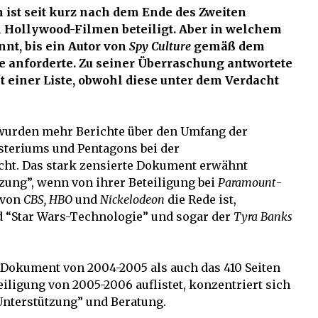
ist seit kurz nach dem Ende des Zweiten
n Hollywood-Filmen beteiligt. Aber in welchem
t, bis ein Autor von
Spy Culture
gemäß dem
e anforderte. Zu seiner Überraschung antwortete
 einer Liste, obwohl diese unter dem Verdacht
 wurden mehr Berichte über den Umfang der
steriums und Pentagons bei der
icht. Das stark zensierte Dokument erwähnt
zung”, wenn von ihrer Beteiligung bei
Paramount
-
 von
CBS, HBO
und
Nickelodeon
die Rede ist,
nd “Star Wars-Technologie” und sogar der
Tyra Banks
Dokument von 2004-2005 als auch das 410 Seiten
ligung von 2005-2006 auflistet, konzentriert sich
Unterstützung” und Beratung.