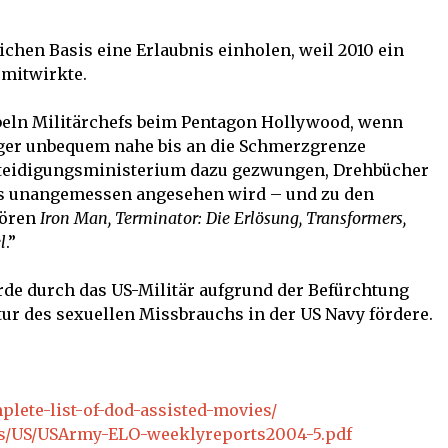
ichen Basis eine Erlaubnis einholen, weil 2010 ein
 mitwirkte.
eln Militärchefs beim Pentagon Hollywood, wenn
ager unbequem nahe bis an die Schmerzgrenze
teidigungsministerium dazu gezwungen, Drehbücher
ls unangemessen angesehen wird – und zu den
hören
Iron Man, Terminator: Die Erlösung, Transformers,
l
.”
rde durch das US-Militär aufgrund der Befürchtung
tur des sexuellen Missbrauchs in der US Navy fördere.
lete-list-of-dod-assisted-movies/
cs/US/USArmy-ELO-weeklyreports2004-5.pdf