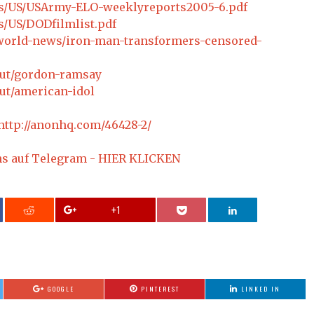
cs/US/USArmy-ELO-weeklyreports2005-6.pdf
s/US/DODfilmlist.pdf
/world-news/iron-man-transformers-censored-
out/gordon-ramsay
out/american-idol
http://anonhq.com/46428-2/
ns auf Telegram - HIER KLICKEN
+1
GOOGLE
PINTEREST
LINKED IN