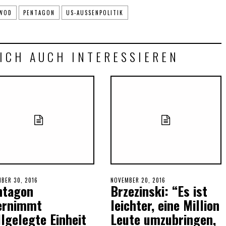
WOD
PENTAGON
US-AUSSENPOLITIK
ICH AUCH INTERESSIEREN
ED
BER 30, 2016
NOVEMBER
POSTED
NOVEMBER 20, 2016
ntagon
Brzezinski: “Es ist
30,
ON
2016
ernimmt
leichter, eine Million
llgelegte Einheit
Leute umzubringen,