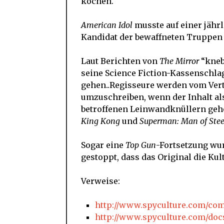
kochen.
American Idol
musste auf einer jährl
Kandidat der bewaffneten Truppen
Laut Berichten von
The Mirror
“kneb
seine Science Fiction-Kassenschl
gehen..Regisseure werden vom Ver
umzuschreiben, wenn der Inhalt a
betroffenen Leinwandknüllern ge
King Kong
und
Superman: Man of Stee
Sogar eine
Top Gun
-Fortsetzung wu
gestoppt, dass das Original die Kul
Verweise:
http://www.spyculture.com/comp
http://www.spyculture.com/do