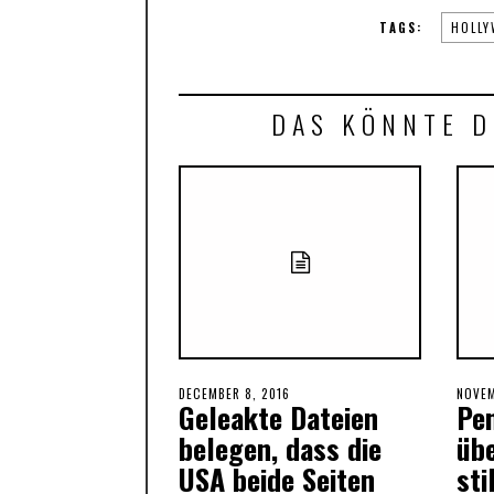
TAGS:
HOLLY
DAS KÖNNTE D
POSTED
DECEMBER 8, 2016
POST
NOVEM
Geleakte Dateien
Pe
ON
ON
belegen, dass die
üb
USA beide Seiten
sti