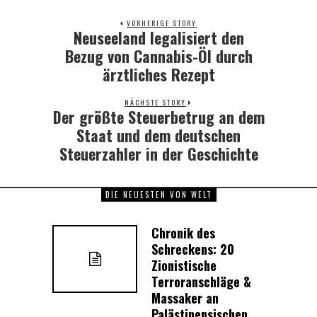
VORHERIGE STORY
Neuseeland legalisiert den
Previous
post:
Bezug von Cannabis-Öl durch
ärztliches Rezept
NÄCHSTE STORY
Der größte Steuerbetrug an dem
Next
post:
Staat und dem deutschen
Steuerzahler in der Geschichte
DIE NEUESTEN VON WELT
Chronik des
Schreckens: 20
Zionistische
Terroranschläge &
Massaker an
Palästinensischen