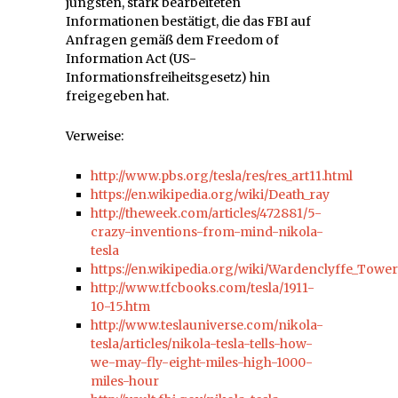
jüngsten, stark bearbeiteten
Informationen bestätigt, die das FBI auf
Anfragen gemäß dem Freedom of
Information Act (US-
Informationsfreiheitsgesetz) hin
freigegeben hat.
Verweise:
http://www.pbs.org/tesla/res/res_art11.html
https://en.wikipedia.org/wiki/Death_ray
http://theweek.com/articles/472881/5-
crazy-inventions-from-mind-nikola-
tesla
https://en.wikipedia.org/wiki/Wardenclyffe_Tower
http://www.tfcbooks.com/tesla/1911-
10-15.htm
http://www.teslauniverse.com/nikola-
tesla/articles/nikola-tesla-tells-how-
we-may-fly-eight-miles-high-1000-
miles-hour