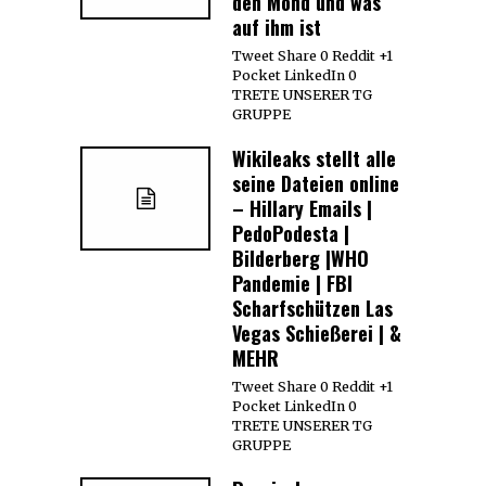
den Mond und was
auf ihm ist
Tweet Share 0 Reddit +1
Pocket LinkedIn 0
TRETE UNSERER TG
GRUPPE
Wikileaks stellt alle
seine Dateien online
– Hillary Emails |
PedoPodesta |
Bilderberg |WHO
Pandemie | FBI
Scharfschützen Las
Vegas Schießerei | &
MEHR
Tweet Share 0 Reddit +1
Pocket LinkedIn 0
TRETE UNSERER TG
GRUPPE