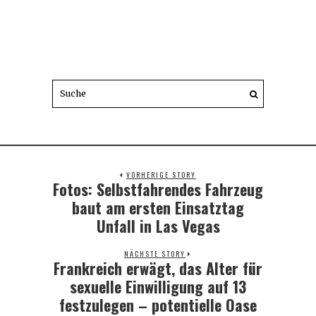
VORHERIGE STORY
Fotos: Selbstfahrendes Fahrzeug
Previous
post:
baut am ersten Einsatztag
Unfall in Las Vegas
NÄCHSTE STORY
Frankreich erwägt, das Alter für
Next
post:
sexuelle Einwilligung auf 13
festzulegen – potentielle Oase