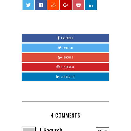
0
FACEBOOK
TWITTER
GOOGLE
PINTEREST
LINKED IN
4 COMMENTS
L.Bagusch
REPLY