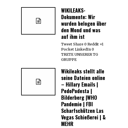
WIKILEAKS-
Dokumente: Wir
wurden belogen über
den Mond und was
auf ihm ist
Tweet Share 0 Reddit +1
Pocket LinkedIn 0
TRETE UNSERER TG
GRUPPE
Wikileaks stellt alle
seine Dateien online
– Hillary Emails |
PedoPodesta |
Bilderberg |WHO
Pandemie | FBI
Scharfschützen Las
Vegas Schießerei | &
MEHR