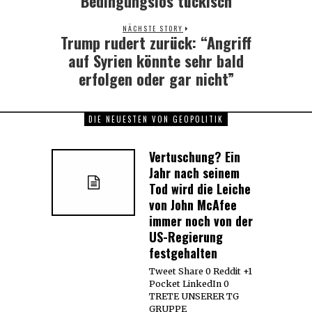
Bedingungslos tückisch
NÄCHSTE STORY
Trump rudert zurück: “Angriff
Next
post:
auf Syrien könnte sehr bald
erfolgen oder gar nicht”
DIE NEUESTEN VON GEOPOLITIK
Vertuschung? Ein
Jahr nach seinem
Tod wird die Leiche
von John McAfee
immer noch von der
US-Regierung
festgehalten
Tweet Share 0 Reddit +1
Pocket LinkedIn 0
TRETE UNSERER TG
GRUPPE