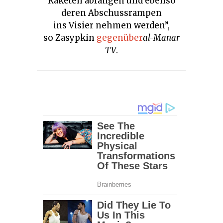
Raketen abfangen und ebenso
deren Abschussrampen
ins Visier nehmen werden”,
so Zasypkin
gegenüber
al-Manar
TV
.