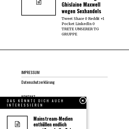
Ghislaine Maxwell
wegen Sexhandels
Tweet Share 0 Reddit +1
Pocket LinkedIn 0
TRETE UNSERER TG
GRUPPE
IMPRESSUM
Datenschutzerklärung
KONTAKT
DAS KÖNNTE DICH AUCH
INTERESSIEREN
JOBS
Mainstream-Medien
enthüllen endlich
Über uns, den “Wächter”