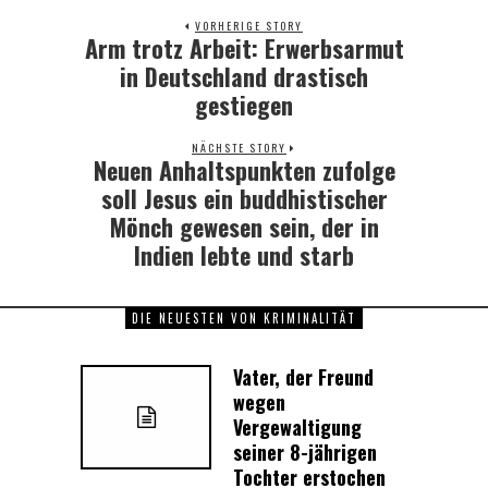
VORHERIGE STORY
Arm trotz Arbeit: Erwerbsarmut
Previous
post:
in Deutschland drastisch
gestiegen
NÄCHSTE STORY
Neuen Anhaltspunkten zufolge
Next
post:
soll Jesus ein buddhistischer
Mönch gewesen sein, der in
Indien lebte und starb
DIE NEUESTEN VON KRIMINALITÄT
Vater, der Freund
wegen
Vergewaltigung
seiner 8-jährigen
Tochter erstochen