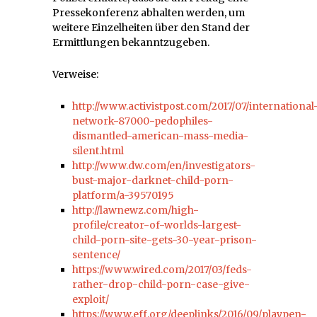
Pressekonferenz abhalten werden, um
weitere Einzelheiten über den Stand der
Ermittlungen bekanntzugeben.
Verweise:
http://www.activistpost.com/2017/07/international
network-87000-pedophiles-
dismantled-american-mass-media-
silent.html
http://www.dw.com/en/investigators-
bust-major-darknet-child-porn-
platform/a-39570195
http://lawnewz.com/high-
profile/creator-of-worlds-largest-
child-porn-site-gets-30-year-prison-
sentence/
https://www.wired.com/2017/03/feds-
rather-drop-child-porn-case-give-
exploit/
https://www.eff.org/deeplinks/2016/09/playpen-