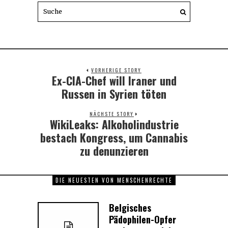
VORHERIGE STORY
Ex-CIA-Chef will Iraner und
Previous
post:
Russen in Syrien töten
NÄCHSTE STORY
WikiLeaks: Alkoholindustrie
Next
post:
bestach Kongress, um Cannabis
zu denunzieren
DIE NEUESTEN VON MENSCHENRECHTE
Belgisches
Pädophilen-Opfer