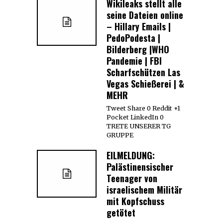
Wikileaks stellt alle
seine Dateien online
– Hillary Emails |
PedoPodesta |
Bilderberg |WHO
Pandemie | FBI
Scharfschützen Las
Vegas Schießerei | &
MEHR
Tweet Share 0 Reddit +1
Pocket LinkedIn 0
TRETE UNSERER TG
GRUPPE
EILMELDUNG:
Palästinensischer
Teenager von
israelischem Militär
mit Kopfschuss
getötet