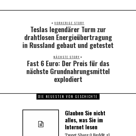
VORHERIGE STORY
Teslas legendärer Turm zur
Previous
post:
drahtlosen Energieübertragung
in Russland gebaut und getestet
NÄCHSTE STORY
Fast 6 Euro: Der Preis für das
Next
post:
nächste Grundnahrungsmittel
explodiert
DIE NEUESTEN VON GESCHICHTE
Glauben Sie nicht
alles, was Sie im
Internet lesen
Tweet Share 0 Reddit +1