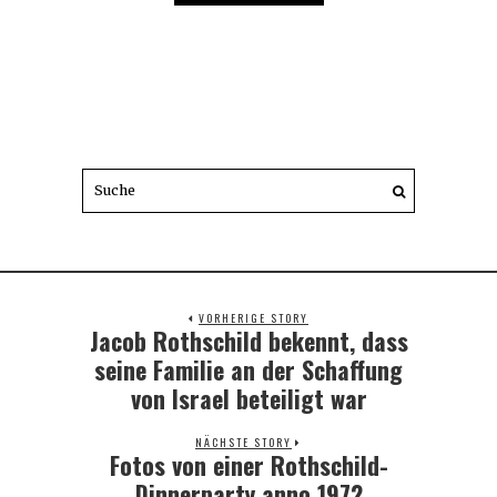
VORHERIGE STORY
Jacob Rothschild bekennt, dass
Previous
post:
seine Familie an der Schaffung
von Israel beteiligt war
NÄCHSTE STORY
Fotos von einer Rothschild-
Next
post:
Dinnerparty anno 1972