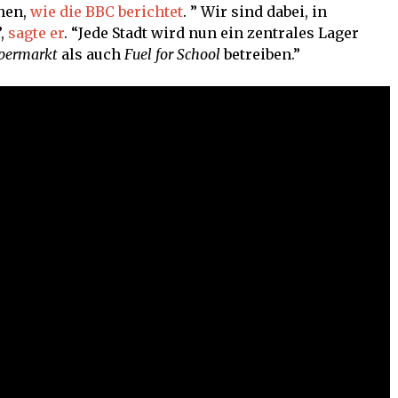
nen,
wie die BBC berichtet
. ” Wir sind dabei, in
”,
sagte er
. “Jede Stadt wird nun ein zentrales Lager
permarkt
als auch
Fuel for School
betreiben.”