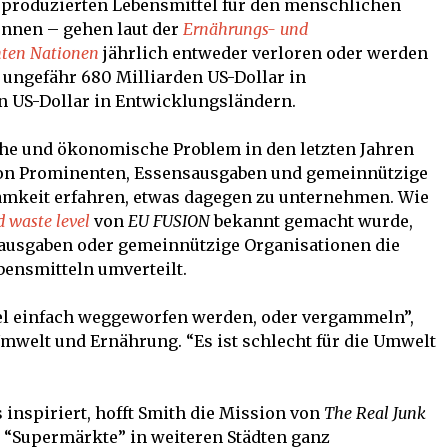
t produzierten Lebensmittel für den menschlichen
onnen – gehen laut der
Ernährungs- und
nten Nationen
jährlich entweder verloren oder werden
f ungefähr 680 Milliarden US-Dollar in
en US-Dollar in Entwicklungsländern.
che und ökonomische Problem in den letzten Jahren
von Prominenten, Essensausgaben und gemeinnützige
mkeit erfahren, etwas dagegen zu unternehmen. Wie
 waste level
von
EU FUSION
bekannt gemacht wurde,
ausgaben oder gemeinnützige Organisationen die
ensmitteln umverteilt.
ttel einfach weggeworfen werden, oder vergammeln”,
Umwelt und Ernährung. “Es ist schlecht für die Umwelt
inspiriert, hofft Smith die Mission von
The Real Junk
 “Supermärkte” in weiteren Städten ganz