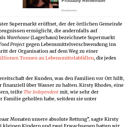
ster Supermarkt eröffnet, der der örtlichen Gemeinde
eugnissen ermöglicht, die andernfalls auf
als
Warehouse
(Lagerhaus) bezeichnete Supermarkt
Food Project
gegen Lebensmittelverschwendung ins
hritt der Organisation auf dem Weg zu einer
illionen Tonnen an Lebensmittelabfällen
, die jedes
ereitschaft der Kunden, was den Familien vor Ort hilft,
 finanziell über Wasser zu halten. Kirsty Rhodes, eine
ern, teilte
The Independent
mit, wie sehr der
 Familie geholfen habe, seitdem sie unter
paar Monaten unsere absolute Rettung”, sagte Kirsty
i kleinen Kindern und zwei Erwachsenen hatten wir