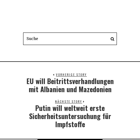
VORHERIGE STORY
EU will Beitrittsverhandlungen
Previous
post:
mit Albanien und Mazedonien
NÄCHSTE STORY
Putin will weltweit erste
Next
post:
Sicherheitsuntersuchung für
Impfstoffe