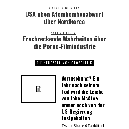
VORHERIGE STORY
USA üben Atombombenabwurf
Previous
post:
über Nordkorea
NÄCHSTE STORY
Erschreckende Wahrheiten über
Next
post:
die Porno-Filmindustrie
DIE NEUESTEN VON GEOPOLITIK
Vertuschung? Ein
Jahr nach seinem
Tod wird die Leiche
von John McAfee
immer noch von der
US-Regierung
festgehalten
Tweet Share 0 Reddit +1