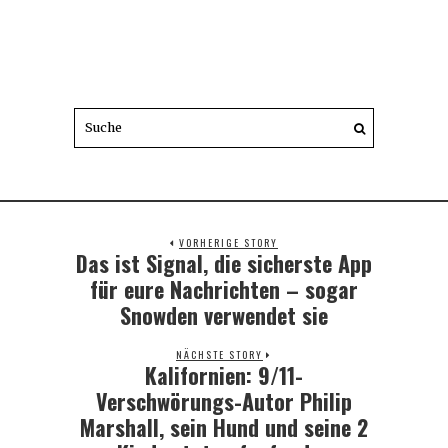
VORHERIGE STORY
Das ist Signal, die sicherste App
Previous
post:
für eure Nachrichten – sogar
Snowden verwendet sie
NÄCHSTE STORY
Kalifornien: 9/11-
Next
post:
Verschwörungs-Autor Philip
Marshall, sein Hund und seine 2