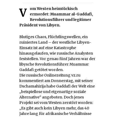
Vom Westen heimtückisch
ermordet: Muammar al-Gaddafi,
Revolutionsführer und legitimer
Präsident von Libyen.
Blutiges Chaos, Flüchtlingswellen, ein
ruiniertes Land – der westliche Libyen-
Einsatz ist auf eine Katastrophe
hinausgelaufen, wie russische Analysten
feststellen. Vor genau fünf Jahren war der
libysche Revolutionsführer Muammar
Gaddafi getötet worden.
Die russische Onlinezeitung vz.ru
kommentiert am Donnerstag, mit seiner
Dschamahirija habe Gaddafi der Welt eine
„beispiellose und eigenartige soziale
Alternative“ angeboten. Doch jenes
Projekt sei vom Westen zerstört worden:
„Es gibt auch kein Libyen mehr, das 40
Jahre lang für afrikanische Verhältnisse