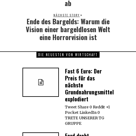
ab
NÄCHSTE STORY
Ende des Bargelds: Warum die
Next
post:
Vision einer bargeldlosen Welt
eine Horrorvision ist
DIE NEUESTEN VON WIRTSCHAFT
Fast 6 Euro: Der
Preis für das
nächste
Grundnahrungsmittel
explodiert
Tweet Share 0 Reddit +1
Pocket LinkedIn 0
TRETE UNSERER TG
GRUPPE
Ford droht