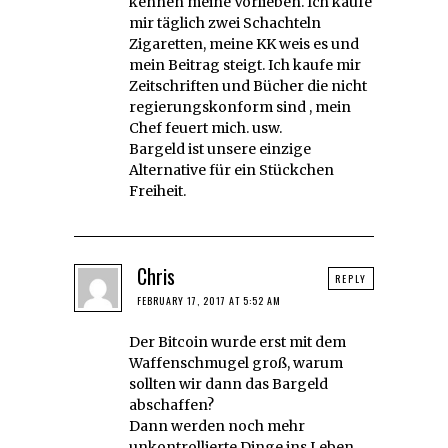
kennen meine Vorlieben. Ich kaufe
mir täglich zwei Schachteln
Zigaretten, meine KK weis es und
mein Beitrag steigt. Ich kaufe mir
Zeitschriften und Bücher die nicht
regierungskonform sind , mein
Chef feuert mich. usw.
Bargeld ist unsere einzige
Alternative für ein Stückchen
Freiheit.
Chris
REPLY
FEBRUARY 17, 2017 AT 5:52 AM
Der Bitcoin wurde erst mit dem
Waffenschmugel groß, warum
sollten wir dann das Bargeld
abschaffen?
Dann werden noch mehr
unkontrollierte Dinge ins Leben