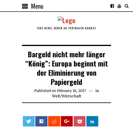
Menu
FAKE NEWS, DENEN DU VERTRAUEN KANNST.
Bargeld nicht mehr länger
“König”: Europa beginnt mit
der Eliminierung von
Papiergeld
Published on
February 16, 2017
February
in
Welt
/
Wirtschaft
16,
2017
0