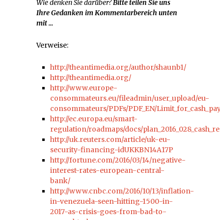
Wie denken Sie darüber?
Bitte teilen Sie uns
Ihre Gedanken im Kommentarbereich unten
mit …
Verweise:
http://theantimedia.org/author/shaunb1/
http://theantimedia.org/
http://www.europe-
consommateurs.eu/fileadmin/user_upload/eu-
consommateurs/PDFs/PDF_EN/Limit_for_cash_pay
http://ec.europa.eu/smart-
regulation/roadmaps/docs/plan_2016_028_cash_res
http://uk.reuters.com/article/uk-eu-
security-financing-idUKKBN14A17P
http://fortune.com/2016/03/14/negative-
interest-rates-european-central-
bank/
http://www.cnbc.com/2016/10/13/inflation-
in-venezuela-seen-hitting-1500-in-
2017-as-crisis-goes-from-bad-to-