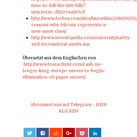
time-to-kill-the-100-bill/?
utm_term=.d82e5aa167cd
http://www.forbes.com/sites/laurashin/2016/06/02
reasons-why-bitcoin-represents-a-
new-asset-class/
http://www.investopedia.com/university/safety-
and-income/real-assets.asp
Übersetzt aus dem Englischen von
http://www.trueactivist.com/cash-no-
longer-king-europe-moves-to-begin-
elimination-of-paper-money/
Abonniert uns auf Telegram - HIER
KLICKEN