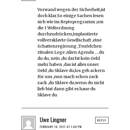
Vorwand wegen der Sicherheit,ist
doch klar.So einige Sachen lesen
sich wie im Reptoprogramm ,um
die 1 Weltordnung
durchzudrücken,implantierte
vollversklavte Gesellschaft ,eine
Schattenregierung ,Teufelchen
ritualen Loge ;Alien Agenda ….du
du du, nein ,du darfst kein Geld
mehr haben ,das ist alles unser
Geld ,du Sklave du,los geh ackern
für uns ,nun mach schon zack
zack ,du Sklave du,wenn du nicht
lieb bist dann gibt es haue du
Sklave du.
Uwe Lingner
REPLY
FEBRUARY 16, 2017 AT 1:06 PM