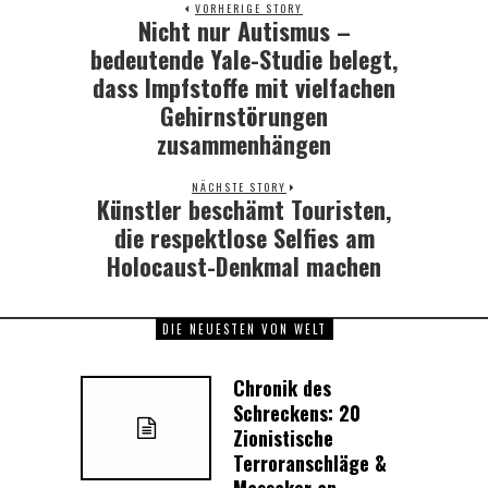
VORHERIGE STORY
Nicht nur Autismus –
Previous
post:
bedeutende Yale-Studie belegt,
dass Impfstoffe mit vielfachen
Gehirnstörungen
zusammenhängen
NÄCHSTE STORY
Künstler beschämt Touristen,
Next
post:
die respektlose Selfies am
Holocaust-Denkmal machen
DIE NEUESTEN VON WELT
Chronik des
Schreckens: 20
Zionistische
Terroranschläge &
Massaker an