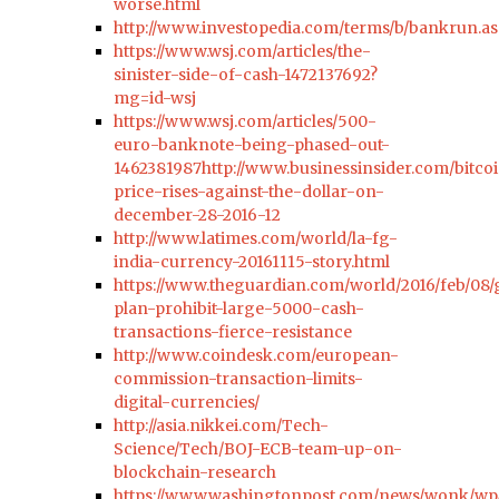
worse.html
http://www.investopedia.com/terms/b/bankrun.a
https://www.wsj.com/articles/the-
sinister-side-of-cash-1472137692?
mg=id-wsj
https://www.wsj.com/articles/500-
euro-banknote-being-phased-out-
1462381987http://www.businessinsider.com/bitco
price-rises-against-the-dollar-on-
december-28-2016-12
http://www.latimes.com/world/la-fg-
india-currency-20161115-story.html
https://www.theguardian.com/world/2016/feb/08
plan-prohibit-large-5000-cash-
transactions-fierce-resistance
http://www.coindesk.com/european-
commission-transaction-limits-
digital-currencies/
http://asia.nikkei.com/Tech-
Science/Tech/BOJ-ECB-team-up-on-
blockchain-research
https://www.washingtonpost.com/news/wonk/wp/2