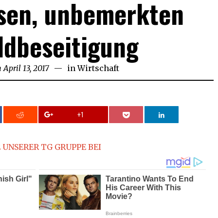
isen, unbemerkten
ldbeseitigung
n
April 13, 2017
April
in
Wirtschaft
13,
2017
+1
 UNSERER TG GRUPPE BEI