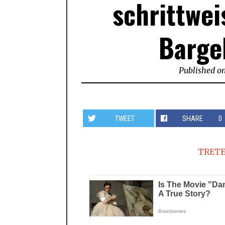
schrittwe
Barge
Published o
TWEET
SHARE
0
TRETE