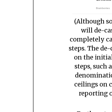
(Although some countries most likely
will de-ca
completely ca
steps. The de-
on the initi
steps, such 
denominatio
ceilings on 
reporting 