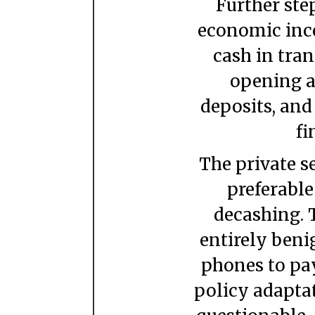
Further steps could include creating
economic ince
cash in tran
opening a
deposits, and
fi
The private sector led de-cashing seems
preferable
decashing. 
entirely beni
phones to pay 
policy adapta