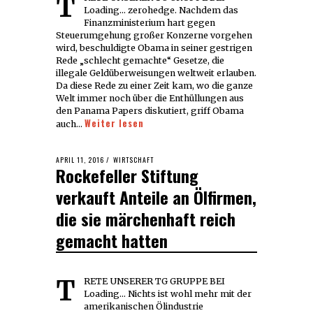
TRETE UNSERER TG GRUPPE BEI
Loading... zerohedge. Nachdem das
Finanzministerium hart gegen
Steuerumgehung großer Konzerne vorgehen
wird, beschuldigte Obama in seiner gestrigen
Rede „schlecht gemachte“ Gesetze, die
illegale Geldüberweisungen weltweit erlauben.
Da diese Rede zu einer Zeit kam, wo die ganze
Welt immer noch über die Enthüllungen aus
den Panama Papers diskutiert, griff Obama
Weiter lesen
auch…
POSTED
APRIL 11, 2016
WIRTSCHAFT
Rockefeller Stiftung
ON
verkauft Anteile an Ölfirmen,
die sie märchenhaft reich
gemacht hatten
TRETE UNSERER TG GRUPPE BEI
Loading... Nichts ist wohl mehr mit der
amerikanischen Ölindustrie