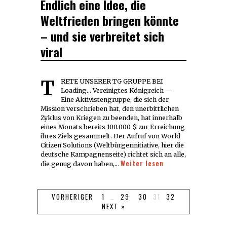
Endlich eine Idee, die
ON
7,
2016
Weltfrieden bringen könnte
– und sie verbreitet sich
viral
TRETE UNSERER TG GRUPPE BEI
Loading... Vereinigtes Königreich —
Eine Aktivistengruppe, die sich der
Mission verschrieben hat, den unerbittlichen
Zyklus von Kriegen zu beenden, hat innerhalb
eines Monats bereits 100.000 $ zur Erreichung
ihres Ziels gesammelt. Der Aufruf von World
Citizen Solutions (Weltbürgerinitiative, hier die
deutsche Kampagnenseite) richtet sich an alle,
Weiter lesen
die genug davon haben,…
VORHERIGER
1
…
29
30
31
32
NEXT »