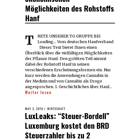
Möglichkeiten des Rohstoffs
Hanf
TRETE UNSERER TG GRUPPE BEI
Loading... Vom deutschen Hanfverband
Dieser Text bietet Ihnen einen
Überblick über die vielfältigen Möglichkeiten
der Pflanze Hanf. Den größten Teil nimmt
dabei der Rohstoff Hanf in seinen
verschiedenen Erscheinungsformen ein. Nur
kurz werden die Anwendungen Cannabis in
der Medizin und von Cannabis als Droge
angesprochen. 1. Geschichtliches über Hanf…
Weiter lesen
POSTED
MAY 3, 2016
MAY
WIRTSCHAFT
LuxLeaks: “Steuer-Bordell”
ON
13,
2017
Luxemburg kostet den BRD
Steuerzahler bis zu 2