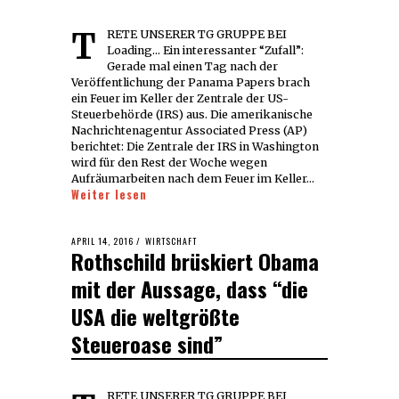
TRETE UNSERER TG GRUPPE BEI
Loading... Ein interessanter “Zufall”:
Gerade mal einen Tag nach der
Veröffentlichung der Panama Papers brach
ein Feuer im Keller der Zentrale der US-
Steuerbehörde (IRS) aus. Die amerikanische
Nachrichtenagentur Associated Press (AP)
berichtet: Die Zentrale der IRS in Washington
wird für den Rest der Woche wegen
Aufräumarbeiten nach dem Feuer im Keller…
Weiter lesen
POSTED
APRIL 14, 2016
APRIL
WIRTSCHAFT
Rothschild brüskiert Obama
ON
14,
2016
mit der Aussage, dass “die
USA die weltgrößte
Steueroase sind”