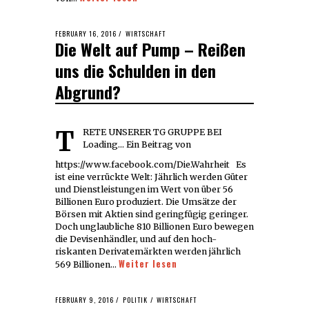
POSTED
FEBRUARY 16, 2016
FEBRUARY
WIRTSCHAFT
Die Welt auf Pump – Reißen
ON
16,
2016
uns die Schulden in den
Abgrund?
TRETE UNSERER TG GRUPPE BEI
Loading... Ein Beitrag von
https://www.facebook.com/Die.Wahrheit Es
ist eine verrückte Welt: Jährlich werden Güter
und Dienstleistungen im Wert von über 56
Billionen Euro produziert. Die Umsätze der
Börsen mit Aktien sind geringfügig geringer.
Doch unglaubliche 810 Billionen Euro bewegen
die Devisenhändler, und auf den hoch-
riskanten Derivatemärkten werden jährlich
Weiter lesen
569 Billionen…
POSTED
FEBRUARY 9, 2016
MARCH
POLITIK
/
WIRTSCHAFT