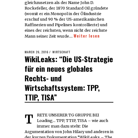
gleichzusetzen als der Name John D.
Rockefeller, der 1870 Standard Oil gründete
(womit er ein Monopol in der Ölindustrie
erschuf und 90 % der US-amerikanischen
Raffinerien und Pipelines kontrollierte) und
eines der reichsten, wenn nicht der reichste
Weiter lesen
Mann seiner Zeit wurde.…
POSTED
MARCH 26, 2016
WIRTSCHAFT
WikiLeaks: “Die US-Strategie
ON
für ein neues globales
Rechts- und
Wirtschaftssystem: TPP,
TTIP, TISA”
TRETE UNSERER TG GRUPPE BEI
Loading... TPP, TTIP, TISA – wie auch
immer man dazu steht: Die
Argumentation von John Hilary und anderen in
der kurzen Dokumentation “WikiLeaks – The