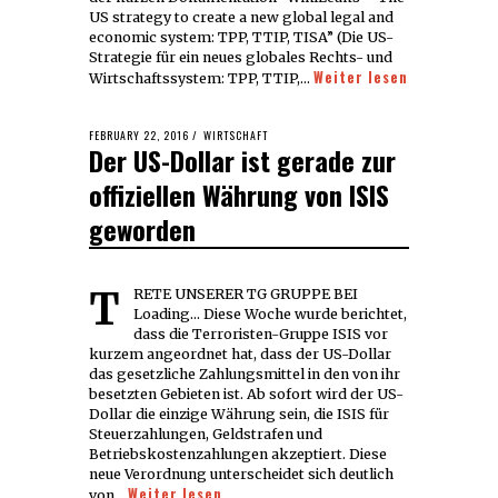
US strategy to create a new global legal and
economic system: TPP, TTIP, TISA” (Die US-
Strategie für ein neues globales Rechts- und
Weiter lesen
Wirtschaftssystem: TPP, TTIP,…
POSTED
FEBRUARY 22, 2016
FEBRUARY
WIRTSCHAFT
Der US-Dollar ist gerade zur
ON
22,
2016
offiziellen Währung von ISIS
geworden
TRETE UNSERER TG GRUPPE BEI
Loading... Diese Woche wurde berichtet,
dass die Terroristen-Gruppe ISIS vor
kurzem angeordnet hat, dass der US-Dollar
das gesetzliche Zahlungsmittel in den von ihr
besetzten Gebieten ist. Ab sofort wird der US-
Dollar die einzige Währung sein, die ISIS für
Steuerzahlungen, Geldstrafen und
Betriebskostenzahlungen akzeptiert. Diese
neue Verordnung unterscheidet sich deutlich
Weiter lesen
von…