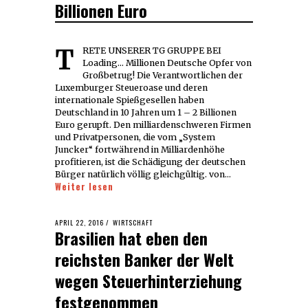
Billionen Euro
TRETE UNSERER TG GRUPPE BEI
Loading... Millionen Deutsche Opfer von
Großbetrug! Die Verantwortlichen der
Luxemburger Steueroase und deren
internationale Spießgesellen haben
Deutschland in 10 Jahren um 1 – 2 Billionen
Euro gerupft. Den milliardenschweren Firmen
und Privatpersonen, die vom „System
Juncker“ fortwährend in Milliardenhöhe
profitieren, ist die Schädigung der deutschen
Bürger natürlich völlig gleichgültig. von…
Weiter lesen
POSTED
APRIL 22, 2016
APRIL
WIRTSCHAFT
Brasilien hat eben den
ON
22,
2016
reichsten Banker der Welt
wegen Steuerhinterziehung
festgenommen