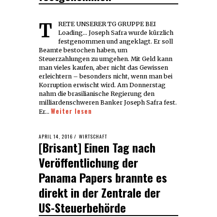
TRETE UNSERER TG GRUPPE BEI
Loading... Joseph Safra wurde kürzlich
festgenommen und angeklagt. Er soll
Beamte bestochen haben, um
Steuerzahlungen zu umgehen. Mit Geld kann
man vieles kaufen, aber nicht das Gewissen
erleichtern – besonders nicht, wenn man bei
Korruption erwischt wird. Am Donnerstag
nahm die brasilianische Regierung den
milliardenschweren Banker Joseph Safra fest.
Weiter lesen
Er…
POSTED
APRIL 14, 2016
APRIL
WIRTSCHAFT
[Brisant] Einen Tag nach
ON
15,
2016
Veröffentlichung der
Panama Papers brannte es
direkt in der Zentrale der
US-Steuerbehörde