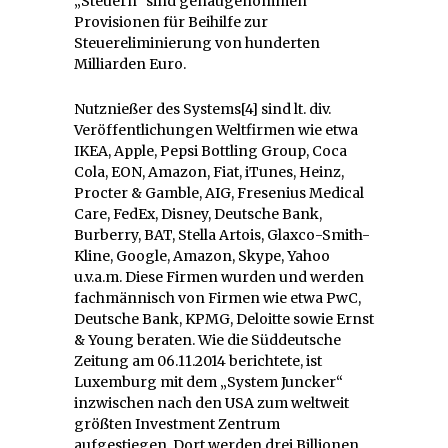
„Steuern“ sind genaugenommen
Provisionen für Beihilfe zur
Steuereliminierung von hunderten
Milliarden Euro.
Nutznießer des Systems[4] sind lt. div.
Veröffentlichungen Weltfirmen wie etwa
IKEA, Apple, Pepsi Bottling Group, Coca
Cola, EON, Amazon, Fiat, iTunes, Heinz,
Procter & Gamble, AIG, Fresenius Medical
Care, FedEx, Disney, Deutsche Bank,
Burberry, BAT, Stella Artois, Glaxco-Smith-
Kline, Google, Amazon, Skype, Yahoo
u.v.a.m. Diese Firmen wurden und werden
fachmännisch von Firmen wie etwa PwC,
Deutsche Bank, KPMG, Deloitte sowie Ernst
& Young beraten. Wie die Süddeutsche
Zeitung am 06.11.2014 berichtete, ist
Luxemburg mit dem „System Juncker“
inzwischen nach den USA zum weltweit
größten Investment Zentrum
aufgestiegen. Dort werden drei Billionen