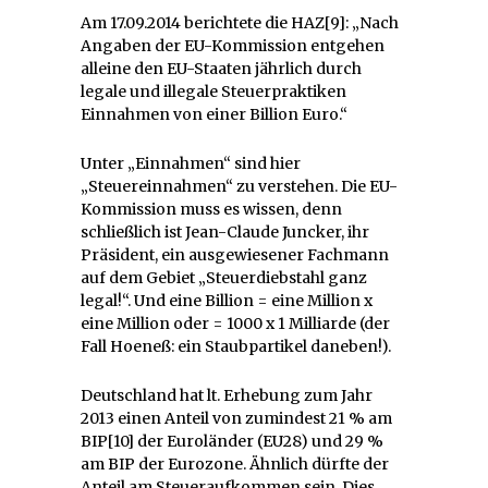
Am 17.09.2014 berichtete die HAZ[9]: „Nach
Angaben der EU-Kommission entgehen
alleine den EU-Staaten jährlich durch
legale und illegale Steuerpraktiken
Einnahmen von einer Billion Euro.“
Unter „Einnahmen“ sind hier
„Steuereinnahmen“ zu verstehen. Die EU-
Kommission muss es wissen, denn
schließlich ist Jean-Claude Juncker, ihr
Präsident, ein ausgewiesener Fachmann
auf dem Gebiet „Steuerdiebstahl ganz
legal!“. Und eine Billion = eine Million x
eine Million oder = 1000 x 1 Milliarde (der
Fall Hoeneß: ein Staubpartikel daneben!).
Deutschland hat lt. Erhebung zum Jahr
2013 einen Anteil von zumindest 21 % am
BIP[10] der Euroländer (EU28) und 29 %
am BIP der Eurozone. Ähnlich dürfte der
Anteil am Steueraufkommen sein. Dies