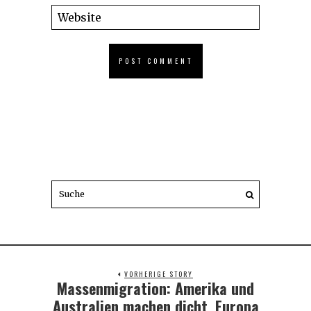
VORHERIGE STORY
Massenmigration: Amerika und
Previous
post:
Australien machen dicht, Europa