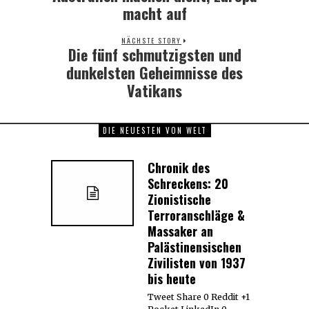
macht auf
NÄCHSTE STORY
Die fünf schmutzigsten und
Next
post:
dunkelsten Geheimnisse des
Vatikans
DIE NEUESTEN VON WELT
Chronik des
Schreckens: 20
Zionistische
Terroranschläge &
Massaker an
Palästinensischen
Zivilisten von 1937
bis heute
Tweet Share 0 Reddit +1