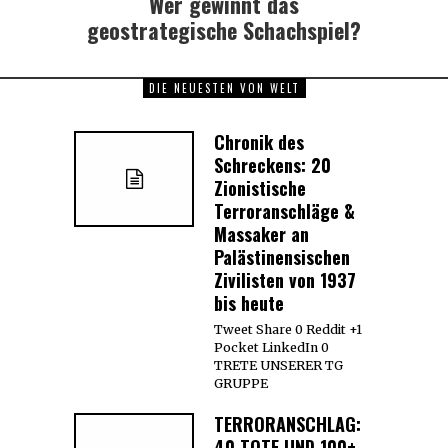
Wer gewinnt das
Next
post:
geostrategische Schachspiel?
DIE NEUESTEN VON WELT
Chronik des
Schreckens: 20
Zionistische
Terroranschläge &
Massaker an
Palästinensischen
Zivilisten von 1937
bis heute
Tweet Share 0 Reddit +1
Pocket LinkedIn 0
TRETE UNSERER TG
GRUPPE
TERRORANSCHLAG:
40 TOTE UND 100+