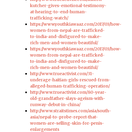
kutcher-gives-emotional-testimony-
at-hearing-to-end-human-
trafficking-watch/
https://www.youthkiawaaz.com/2017/03/how-
women-from-nepal-are-trafficked-
to-india-and-disfigured-to-make-
rich-men-and-women-beautiful/
https://www.youthkiawaaz.com/2017/03/how-
women-from-nepal-are-trafficked-
to-india-and-disfigured-to-make-
rich-men-and-women-beautiful/
http://www.trueactivist.com/31-
underage-haitian-girls-rescued-from-
alleged-human-trafficking-operation/
http://www.trueactivist.com/80-year-
old-grandfather-slays-ageism-with-
runway-debut-in-china/
http://www.straitstimes.com/asia/south-
asia/nepal-to-probe-report-that-
women-are-selling-skin-for-penis-
enlargements