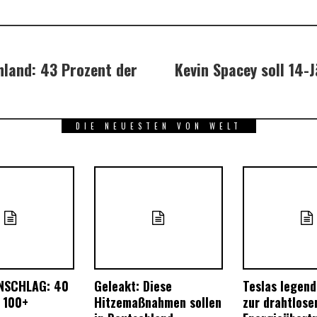
hland: 43 Prozent der
Kevin Spacey soll 14-
DIE NEUESTEN VON WELT
NSCHLAG: 40
Geleakt: Diese
Teslas legen
 100+
Hitzemaßnahmen sollen
zur drahtlose