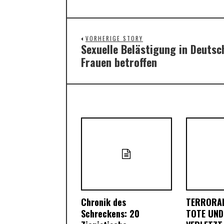
VORHERIGE STORY
Sexuelle Belästigung in Deutsc
Previous
Frauen betroffen
post:
Chronik des
TERRORA
Schreckens: 20
TOTE UND