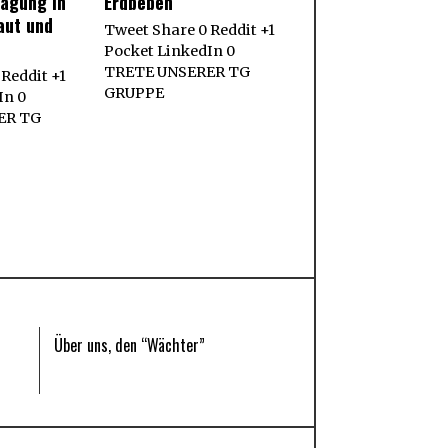
ragung in
Erdbeben
aut und
Tweet Share 0 Reddit +1
Pocket LinkedIn 0
TRETE UNSERER TG
Reddit +1
GRUPPE
In 0
ER TG
Über uns, den “Wächter”