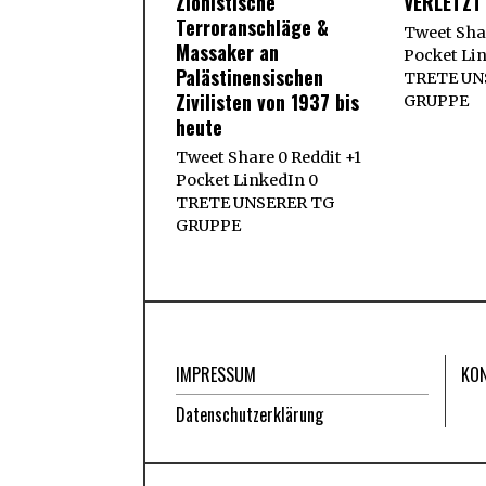
Zionistische
VERLETZT
Terroranschläge &
Tweet Shar
Massaker an
Pocket Li
Palästinensischen
TRETE UN
Zivilisten von 1937 bis
GRUPPE
heute
Tweet Share 0 Reddit +1
Pocket LinkedIn 0
TRETE UNSERER TG
GRUPPE
IMPRESSUM
KO
Datenschutzerklärung