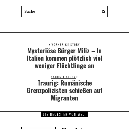
VORHERIGE STORY
Mysteriöse Bürger Miliz – In
Previous
post:
Italien kommen plötzlich viel
weniger Flüchtlinge an
NÄCHSTE STORY
Traurig: Rumänische
Next
post:
Grenzpolizisten schießen auf
Migranten
DIE NEUESTEN VON WELT