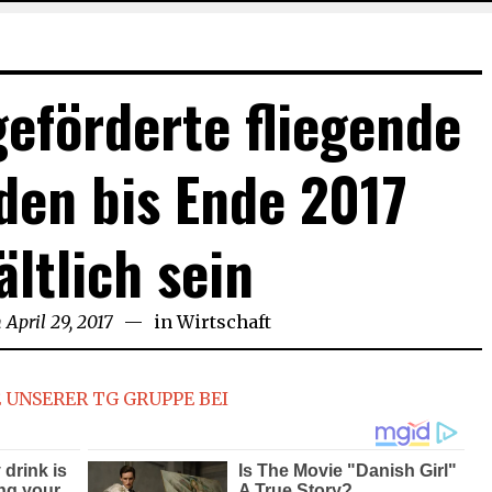
eförderte fliegende
den bis Ende 2017
ältlich sein
n
April 29, 2017
April
in
Wirtschaft
29,
2017
 UNSERER TG GRUPPE BEI