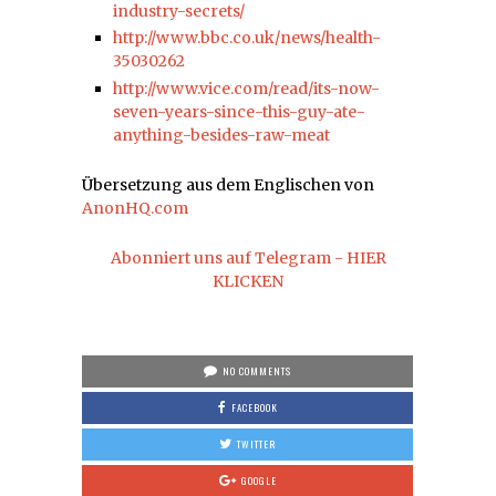
industry-secrets/
http://www.bbc.co.uk/news/health-
35030262
http://www.vice.com/read/its-now-
seven-years-since-this-guy-ate-
anything-besides-raw-meat
Übersetzung aus dem Englischen von
AnonHQ.com
Abonniert uns auf Telegram - HIER
KLICKEN
NO COMMENTS
FACEBOOK
TWITTER
GOOGLE