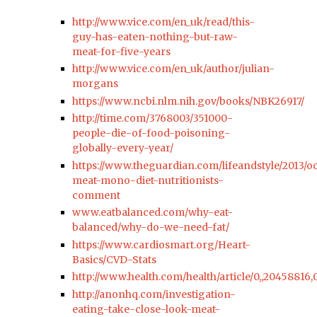
http://www.vice.com/en_uk/read/this-
guy-has-eaten-nothing-but-raw-
meat-for-five-years
http://www.vice.com/en_uk/author/julian-
morgans
https://www.ncbi.nlm.nih.gov/books/NBK26917/
http://time.com/3768003/351000-
people-die-of-food-poisoning-
globally-every-year/
https://www.theguardian.com/lifeandstyle/2013/o
meat-mono-diet-nutritionists-
comment
www.eatbalanced.com/why-eat-
balanced/why-do-we-need-fat/
https://www.cardiosmart.org/Heart-
Basics/CVD-Stats
http://www.health.com/health/article/0,,20458816,
http://anonhq.com/investigation-
eating-take-close-look-meat-