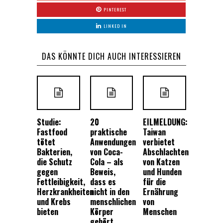
PINTEREST
LINKED IN
DAS KÖNNTE DICH AUCH INTERESSIEREN
Studie:
20
EILMELDUNG:
Fastfood
praktische
Taiwan
tötet
Anwendungen
verbietet
Bakterien,
von Coca-
Abschlachten
die Schutz
Cola – als
von Katzen
gegen
Beweis,
und Hunden
Fettleibigkeit,
dass es
für die
Herzkrankheiten
nicht in den
Ernährung
und Krebs
menschlichen
von
bieten
Körper
Menschen
gehört