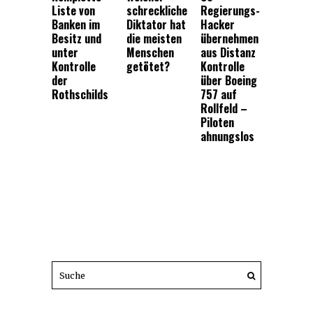
Liste von
schreckliche
Regierungs-
Banken im
Diktator hat
Hacker
Besitz und
die meisten
übernehmen
unter
Menschen
aus Distanz
Kontrolle
getötet?
Kontrolle
der
über Boeing
Rothschilds
757 auf
Rollfeld –
Piloten
ahnungslos