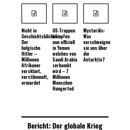
Nicht in
US-Truppen
Mysteriös:
Geschichtsbüchern:
kämpfen
Was
Der
nun offiziell
verschweigen
belgische
in Yemen
sie uns über
Hitler –
welches von
die
Millionen
Saudi Arabia
Antarktis?
Afrikaner
zerbombt
versklavt,
wird – 7
verstümmelt,
Millionen
ermordet
Menschen
Hungertod
Bericht: Der globale Krieg