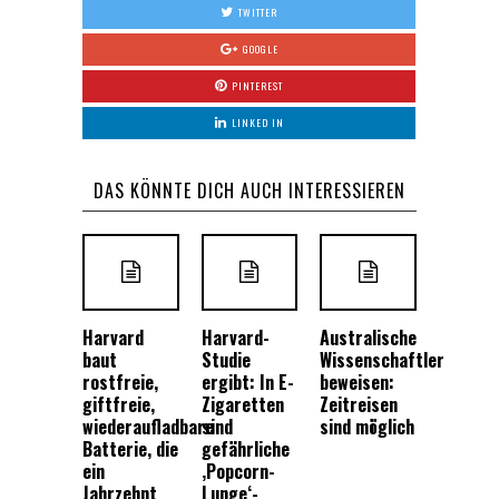
TWITTER
GOOGLE
PINTEREST
LINKED IN
DAS KÖNNTE DICH AUCH INTERESSIEREN
Harvard
Harvard-
Australische
baut
Studie
Wissenschaftler
rostfreie,
ergibt: In E-
beweisen:
giftfreie,
Zigaretten
Zeitreisen
wiederaufladbare
sind
sind möglich
Batterie, die
gefährliche
ein
‚Popcorn-
Jahrzehnt
Lunge‘-