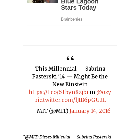
This Millennial — Sabrina
Pasterski '14 — Might Be the
New Einstein
https://t.co/6Tbyn8zjbi
in
@ozy
pic.twitter.com/lJtB6pGU2L
— MIT (@MIT)
January 14, 2016
“@MIT: Dieses Millenial — Sabrina Pasterski