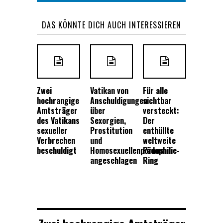
DAS KÖNNTE DICH AUCH INTERESSIEREN
Zwei
Vatikan von
Für alle
hochrangige
Anschuldigungen
sichtbar
Amtsträger
über
versteckt:
des Vatikans
Sexorgien,
Der
sexueller
Prostitution
enthüllte
Verbrechen
und
weltweite
beschuldigt
Homosexuellenpornos
Pädophilie-
angeschlagen
Ring