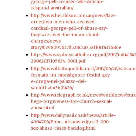
george-pell-accused-will-vatican-
respond-australian/
http://www.heraldsun.com.au/news/law-
order/two-men-who-accused-
cardinal-george-pell-of-abuse-say-
they-are-over-the-moon-about-
charges/news-
story/6c98095637d52862a75af101fa33686e
https://www.sydneycatholic.org/pdf/2017/initial
29062017105634-0001.pdf
http://www.ilfattoquotidiano.it/2017/06/28/vatican
fermato-un-monsignore-festini-gay-
e-droga-nel-palazzo-del-
santuffizio/3691426/
http://www.telegraph.co.uk/news/worldnews/eur
begs-forgiveness-for-Church-sexual-
abuse.html
http://www.dailymail.co.uk/news/article-
4504706/Pope-acknowledges-2-000-
sex-abuse-cases-backlog.html