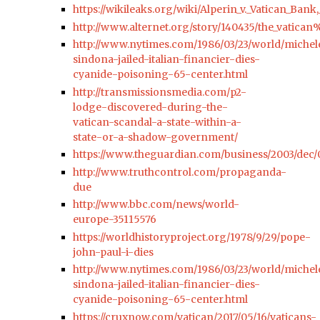
https://wikileaks.org/wiki/Alperin_v._Vatican_Bank
http://www.alternet.org/story/140435/the_vatic
http://www.nytimes.com/1986/03/23/world/michel
sindona-jailed-italian-financier-dies-
cyanide-poisoning-65-center.html
http://transmissionsmedia.com/p2-
lodge-discovered-during-the-
vatican-scandal-a-state-within-a-
state-or-a-shadow-government/
https://www.theguardian.com/business/2003/dec/0
http://www.truthcontrol.com/propaganda-
due
http://www.bbc.com/news/world-
europe-35115576
https://worldhistoryproject.org/1978/9/29/pope-
john-paul-i-dies
http://www.nytimes.com/1986/03/23/world/michel
sindona-jailed-italian-financier-dies-
cyanide-poisoning-65-center.html
https://cruxnow.com/vatican/2017/05/16/vaticans-