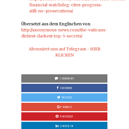
financial-watchdog-cites-progress-
still-no-prosecutions/
Übersetzt aus dem Englischen von
http://anonymous-news.com/the-vaticans-
dirtiest-darkest-top-5-secrets/
Abonniert uns auf Telegram - HIER
KLICKEN
1 COMMENT
FACEBOOK
TWITTER
GOOGLE
PINTEREST
LINKED IN