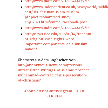
http://www.mdpi.com/2077-1444/7/2/15
http://www.independent.co.uk/news/world/middl
east/isis-christian-islam-muslim-
prophet-mohammed-study-
a6932021.html?cmpid=facebook-post
http://www.mdpi.com/2077-1444/7/2/15
http://news.rice.edu/2016/03/14/freedom-
of-religion-civic-rights-were-
important-components-of-a-muslim-
nation/
Übersetzt aus dem Englischen von
http://anonymous-news.com/previous-
untranslated-writings-of-islamic-prophet-
muhammad-contradict-isis-persecution-
of-christians/
Abonniert uns auf Telegram - HIER
KLICKEN