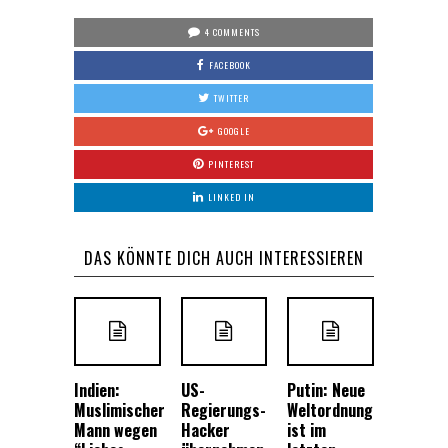
4 COMMENTS
FACEBOOK
TWITTER
GOOGLE
PINTEREST
LINKED IN
DAS KÖNNTE DICH AUCH INTERESSIEREN
Indien:
US-
Putin: Neue
Muslimischer
Regierungs-
Weltordnung
Mann wegen
Hacker
ist im