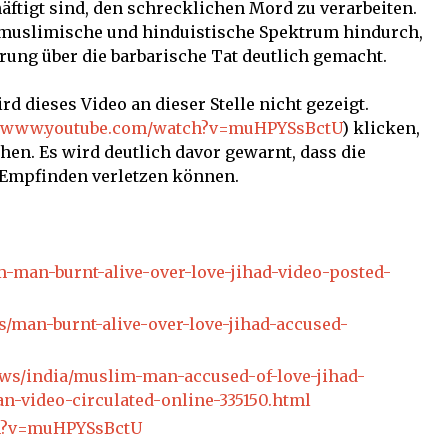
tigt sind, den schrecklichen Mord zu verarbeiten.
 muslimische und hinduistische Spektrum hindurch,
ung über die barbarische Tat deutlich gemacht.
d dieses Video an dieser Stelle nicht gezeigt.
//www.youtube.com/watch?v=muHPYSsBctU
) klicken,
hen. Es wird deutlich davor gewarnt, dass die
s Empfinden verletzen können.
-man-burnt-alive-over-love-jihad-video-posted-
s/man-burnt-alive-over-love-jihad-accused-
ws/india/muslim-man-accused-of-love-jihad-
an-video-circulated-online-335150.html
ch?v=muHPYSsBctU