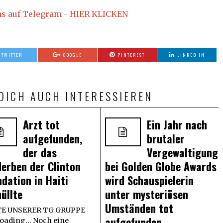
ns auf Telegram - HIER KLICKEN
TWITTER
GOOGLE
PINTEREST
LINKED IN
DICH AUCH INTERESSIEREN
Arzt tot
Ein Jahr nach
aufgefunden,
brutaler
der das
Vergewaltigung
derben der Clinton
bei Golden Globe Awards
dation in Haiti
wird Schauspielerin
üllte
unter mysteriösen
Umständen tot
E UNSERER TG GRUPPE
aufgefunden
oading... Noch eine