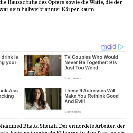
 die Hausschuhe des Opfers sowie die Waffe, die der
 war sein halbverbrannter Körper kaum
Mohammed Bhatta Sheikh. Der ermordete Arbeiter, der