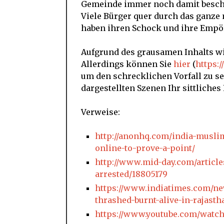
Gemeinde immer noch damit beschäf
Viele Bürger quer durch das ganze
haben ihren Schock und ihre Empör
Aufgrund des grausamen Inhalts wir
Allerdings können Sie
hier
(
https:
um den schrecklichen Vorfall zu se
dargestellten Szenen Ihr sittliche
Verweise:
http://anonhq.com/india-muslim
online-to-prove-a-point/
http://www.mid-day.com/article
arrested/18805179
https://www.indiatimes.com/ne
thrashed-burnt-alive-in-rajasth
https://www.youtube.com/wat