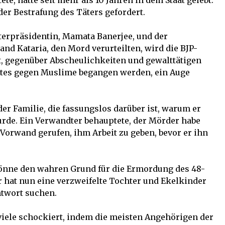
ete, hatte seit mehr als 10 Jahren in dem Staat gelebt.
 der Bestrafung des Täters gefordert.
erpräsidentin, Mamata Banerjee, und der
nd Kataria, den Mord verurteilten, wird die BJP-
t, gegenüber Abscheulichkeiten und gewalttätigen
ates gegen Muslime begangen werden, ein Auge
er Familie, die fassungslos darüber ist, warum er
urde. Ein Verwandter behauptete, der Mörder habe
Vorwand gerufen, ihm Arbeit zu geben, bevor er ihn
könne den wahren Grund für die Ermordung des 48-
r hat nun eine verzweifelte Tochter und Ekelkinder
ntwort suchen.
 viele schockiert, indem die meisten Angehörigen der