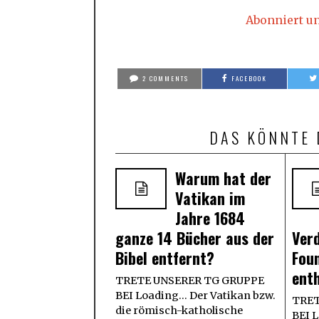
Abonniert u
2 COMMENTS
FACEBOOK
DAS KÖNNTE 
Warum hat der
Vatikan im
Jahre 1684
ganze 14 Bücher aus der
Ver
Bibel entfernt?
Foun
enth
TRETE UNSERER TG GRUPPE
BEI Loading... Der Vatikan bzw.
TRET
die römisch-katholische
BEI L