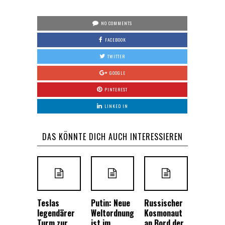
NO COMMENTS
FACEBOOK
TWITTER
GOOGLE
PINTEREST
LINKED IN
DAS KÖNNTE DICH AUCH INTERESSIEREN
Teslas
Putin: Neue
Russischer
legendärer
Weltordnung
Kosmonaut
Turm zur
ist im
an Bord der