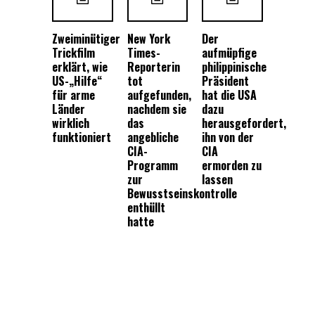
Zweiminütiger
New York
Der
Trickfilm
Times-
aufmüpfige
erklärt, wie
Reporterin
philippinische
US-„Hilfe“
tot
Präsident
für arme
aufgefunden,
hat die USA
Länder
nachdem sie
dazu
wirklich
das
herausgefordert,
funktioniert
angebliche
ihn von der
CIA-
CIA
Programm
ermorden zu
zur
lassen
Bewusstseinskontrolle
enthüllt
hatte