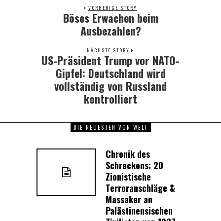
VORHERIGE STORY
Böses Erwachen beim
Previous
post:
Ausbezahlen?
NÄCHSTE STORY
US-Präsident Trump vor NATO-
Next
post:
Gipfel: Deutschland wird
vollständig von Russland
kontrolliert
DIE NEUESTEN VON WELT
Chronik des
Schreckens: 20
Zionistische
Terroranschläge &
Massaker an
Palästinensischen