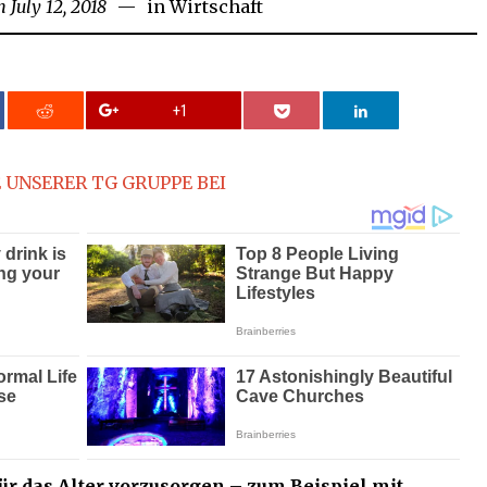
n
July 12, 2018
July
in
Wirtschaft
12,
2018
+1
 UNSERER TG GRUPPE BEI
t für das Alter vorzusorgen – zum Beispiel mit