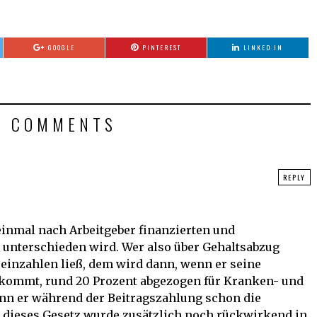
GOOGLE
PINTEREST
LINKED IN
2 COMMENTS
REPLY
einmal nach Arbeitgeber finanzierten und
 unterschieden wird. Wer also über Gehaltsabzug
 einzahlen ließ, dem wird dann, wenn er seine
kommt, rund 20 Prozent abgezogen für Kranken- und
nn er während der Beitragszahlung schon die
d dieses Gesetz wurde zusätzlich noch rückwirkend in