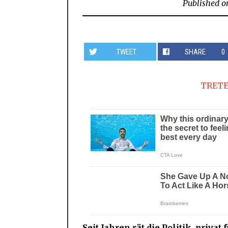
Published o
TWEET
SHARE
0
TRETE
Seit Jahren rät die Politik, priva