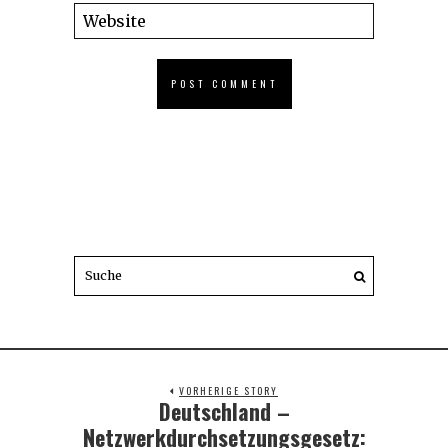
VORHERIGE STORY
Deutschland –
Previous
post:
Netzwerkdurchsetzungsgesetz: