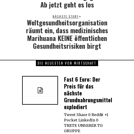
Ab jetzt geht es los
NÄCHSTE STORY
Weltgesundheitsorganisation
Next
post:
räumt ein, dass medizinisches
Marihuana KEINE öffentlichen
Gesundheitsrisiken birgt
DIE NEUESTEN VON WIRTSCHAFT
Fast 6 Euro: Der
Preis für das
nächste
Grundnahrungsmittel
explodiert
Tweet Share 0 Reddit +1
Pocket LinkedIn 0
TRETE UNSERER TG
GRUPPE