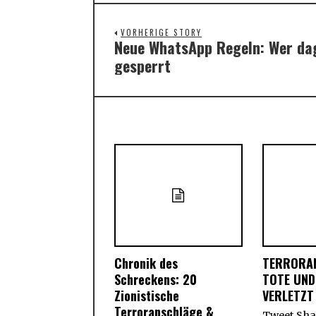
VORHERIGE STORY
Neue WhatsApp Regeln: Wer dag
Previous
gesperrt
post:
Chronik des
TERRORA
Schreckens: 20
TOTE UND
Zionistische
VERLETZT
Terroranschläge &
Tweet Shar