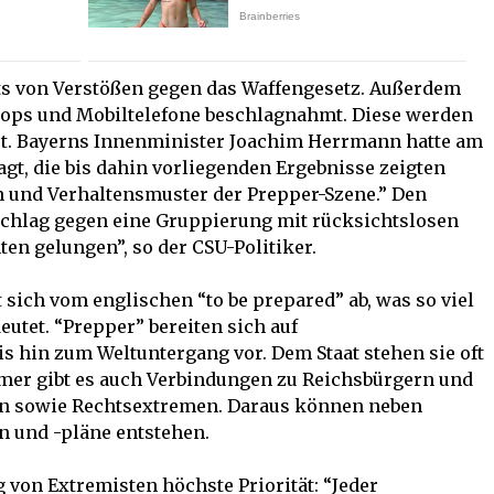
ts von Verstößen gegen das Waffengesetz. Außerdem
tops und Mobiltelefone beschlagnahmt. Diese werden
et. Bayerns Innenminister Joachim Herrmann hatte am
agt, die bis dahin vorliegenden Ergebnisse zeigten
en und Verhaltensmuster der Prepper-Szene.” Den
 Schlag gegen eine Gruppierung mit rücksichtslosen
en gelungen”, so der CSU-Politiker.
et sich vom englischen “to be prepared” ab, was so viel
eutet. “Prepper” bereiten sich auf
s hin zum Weltuntergang vor. Dem Staat stehen sie oft
mer gibt es auch Verbindungen zu Reichsbürgern und
n sowie Rechtsextremen. Daraus können neben
 und -pläne entstehen.
von Extremisten höchste Priorität: “Jeder