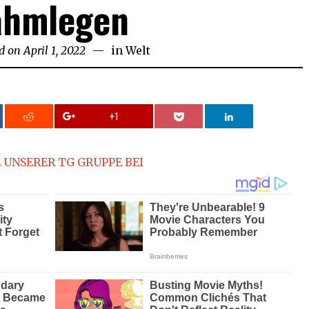
ahmlegen
d on
April 1, 2022
April
in
Welt
1,
2022
+1
 UNSERER TG GRUPPE BEI