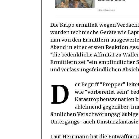
Die Kripo ermittelt wegen Verdach
wurden technische Geräte wie Lap
nun von den Ermittlern ausgewert
Abend in einer ersten Reaktion ges
“die bedenkliche Affinität zu Waff
Ermittlern sei “ein empfindlicher
und verfassungsfeindlichen Absicht
D
er Begriff “Prepper” leit
wie “vorbereitet sein” bed
Katastrophenszenarien bi
ablehnend gegenüber, im
ähnlichen Verschwörungsgläubige
Untergangs- auch Umsturzfantasien
Laut Herrmann hat die Entwaffnung 