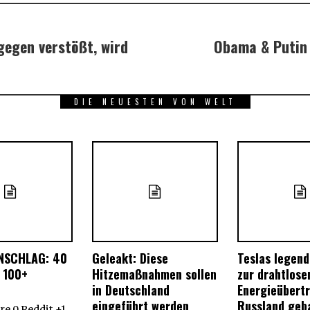
egen verstößt, wird
Obama & Putin 
DIE NEUESTEN VON WELT
NSCHLAG: 40
Geleakt: Diese
Teslas legen
 100+
Hitzemaßnahmen sollen
zur drahtlose
in Deutschland
Energieübert
eingeführt werden
Russland geb
e 0 Reddit +1