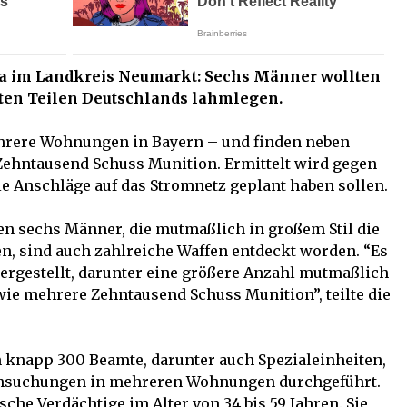
ia im Landkreis Neumarkt: Sechs Männer wollten
ten Teilen Deutschlands lahmlegen.
rere Wohnungen in Bayern – und finden neben
ehntausend Schuss Munition. Ermittelt wird gegen
e Anschläge auf das Stromnetz geplant haben sollen.
gen sechs Männer, die mutmaßlich in großem Stil die
n, sind auch zahlreiche Waffen entdeckt worden. “Es
ergestellt, darunter eine größere Anzahl mutmaßlich
wie mehrere Zehntausend Schuss Munition”, teilte die
knapp 300 Beamte, darunter auch Spezialeinheiten,
chsuchungen in mehreren Wohnungen durchgeführt.
sche Verdächtige im Alter von 34 bis 59 Jahren. Sie