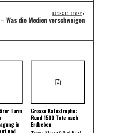
NÄCHSTE STORY
– Was die Medien verschweigen
Next
post:
därer Turm
Grosse Katastrophe:
n
Rund 1500 Tote nach
ragung in
Erdbeben
aut und
Tweet Share 0 Reddit +1