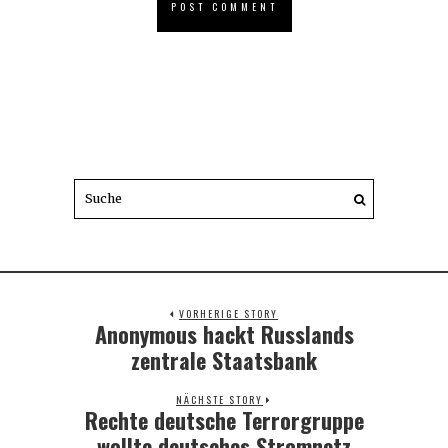
VORHERIGE STORY
Anonymous hackt Russlands
Previous
post:
zentrale Staatsbank
NÄCHSTE STORY
Rechte deutsche Terrorgruppe
Next
post:
wollte deutsches Stromnetz