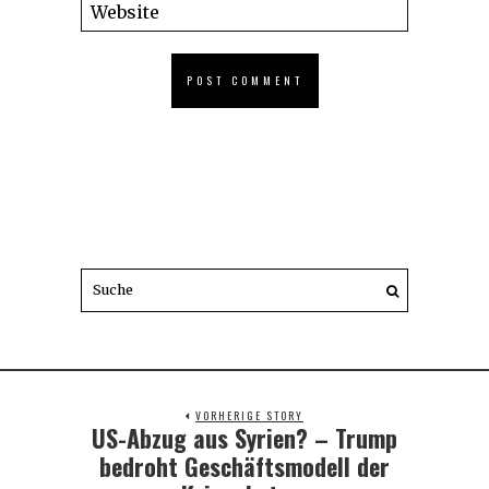
VORHERIGE STORY
US-Abzug aus Syrien? – Trump
Previous
post:
bedroht Geschäftsmodell der