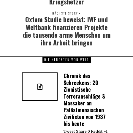
Kriegshetzer
NÄCHSTE STORY
Oxfam Studie beweist: IWF und
Next
post:
Weltbank finanzieren Projekte
die tausende arme Menschen um
ihre Arbeit bringen
DIE NEUESTEN VON WELT
Chronik des
Schreckens: 20
Zionistische
Terroranschläge &
Massaker an
Palästinensischen
Zivilisten von 1937
bis heute
Tweet Share 0 Reddit +1