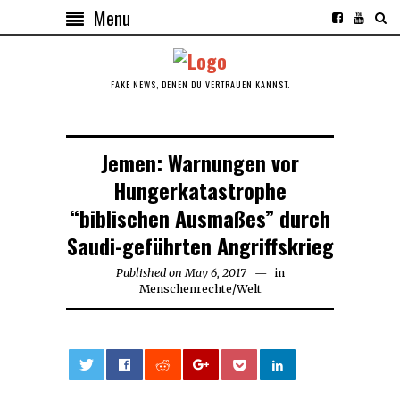
Menu
FAKE NEWS, DENEN DU VERTRAUEN KANNST.
Jemen: Warnungen vor
Hungerkatastrophe
“biblischen Ausmaßes” durch
Saudi-geführten Angriffskrieg
Published on
May 6, 2017
May
in
Menschenrechte
/
Welt
6,
2017
0