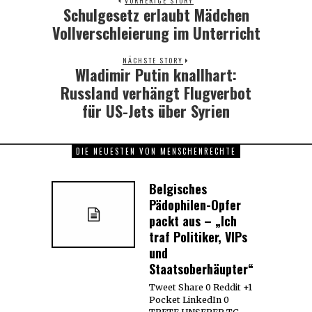
VORHERIGE STORY
Schulgesetz erlaubt Mädchen
Previous
post:
Vollverschleierung im Unterricht
NÄCHSTE STORY
Wladimir Putin knallhart:
Next
post:
Russland verhängt Flugverbot
für US-Jets über Syrien
DIE NEUESTEN VON MENSCHENRECHTE
Belgisches
Pädophilen-Opfer
packt aus – „Ich
traf Politiker, VIPs
und
Staatsoberhäupter“
Tweet Share 0 Reddit +1
Pocket LinkedIn 0